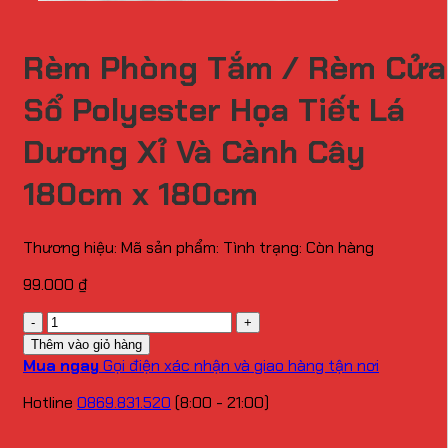
Rèm Phòng Tắm / Rèm Cửa
Sổ Polyester Họa Tiết Lá
Dương Xỉ Và Cành Cây
180cm x 180cm
Thương hiệu:
Mã sản phẩm:
Tình trạng:
Còn hàng
99.000
₫
Số
lượng
Thêm vào giỏ hàng
Mua ngay
Gọi điện xác nhận và giao hàng tận nơi
Hotline
0869.831.520
(8:00 - 21:00)