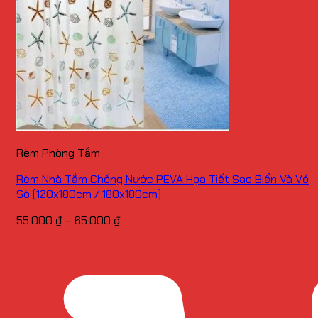
Rèm Phòng Tắm
Rèm Nhà Tắm Chống Nước PEVA Họa Tiết Sao Biển Và Vỏ
Sò (120x180cm / 180x180cm)
Khoảng
55.000
₫
–
65.000
₫
giá:
từ
55.000 ₫
đến
65.000 ₫