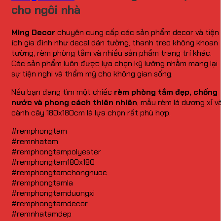
cho ngôi nhà
Ming Decor
chuyên cung cấp các sản phẩm decor và tiện
ích gia đình như decal dán tường, thanh treo không khoan
tường, rèm phòng tắm và nhiều sản phẩm trang trí khác.
Các sản phẩm luôn được lựa chọn kỹ lưỡng nhằm mang lại
sự tiện nghi và thẩm mỹ cho không gian sống.
Nếu bạn đang tìm một chiếc
rèm phòng tắm đẹp, chống
nước và phong cách thiên nhiên
, mẫu rèm lá dương xỉ v
cành cây 180x180cm là lựa chọn rất phù hợp.
#remphongtam
#remnhatam
#remphongtampolyester
#remphongtam180x180
#remphongtamchongnuoc
#remphongtamla
#remphongtamduongxi
#remphongtamdecor
#remnhatamdep