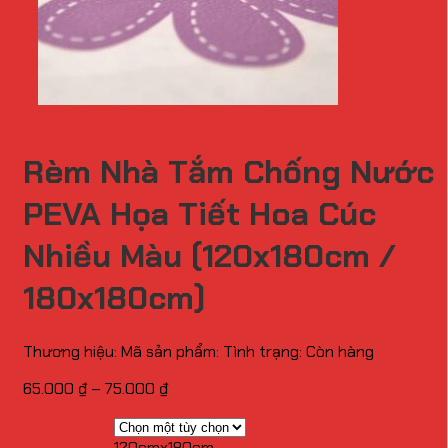
Rèm Nhà Tắm Chống Nước
PEVA Họa Tiết Hoa Cúc
Nhiều Màu (120x180cm /
180x180cm)
Thương hiệu:
Mã sản phẩm:
Tình trạng:
Còn hàng
Khoảng
65.000
₫
–
75.000
₫
giá:
từ
120cmx180cm