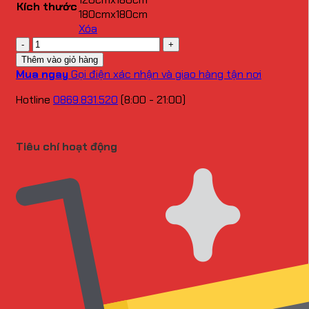
65.000 ₫
Kích thước
180cmx180cm
đến
Xóa
75.000 ₫
Số
lượng
Thêm vào giỏ hàng
Mua ngay
Gọi điện xác nhận và giao hàng tận nơi
Hotline
0869.831.520
(8:00 - 21:00)
Tiêu chí hoạt động