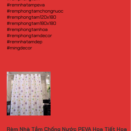
#remnhatampeva
#remphongtamchongnuoc
#remphongtam120x180
#remphongtam180x180
#remphongtamhoa
#remphongtamdecor
#remnhatamdep
#mingdecor
Rèm Nhà Tắm Chống Nước PEVA Họa Tiết Hoa