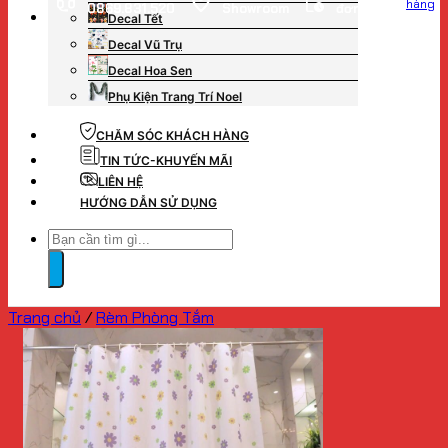
hàng
0869.831.520
Showroom
đơn hàng
Decal Tết
Decal Vũ Trụ
Decal Hoa Sen
Phụ Kiện Trang Trí Noel
CHĂM SÓC KHÁCH HÀNG
TIN TỨC-KHUYẾN MÃI
LIÊN HỆ
HƯỚNG DẪN SỬ DỤNG
Tìm
kiếm:
Trang chủ
/
Rèm Phòng Tắm