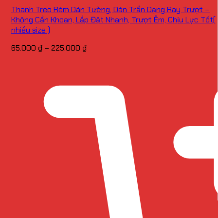
Thanh Treo Rèm Dán Tường, Dán Trần Dạng Ray Trượt –
Không Cần Khoan, Lắp Đặt Nhanh, Trượt Êm, Chịu Lực Tốt(
nhiều size )
Khoảng
65.000
₫
–
225.000
₫
giá:
từ
65.000 ₫
đến
225.000 ₫