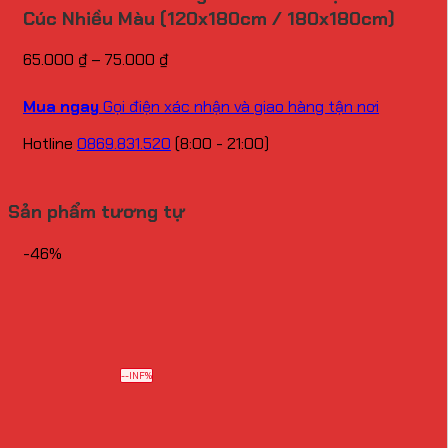
Cúc Nhiều Màu (120x180cm / 180x180cm)
Khoảng
65.000
₫
–
75.000
₫
giá:
từ
Mua ngay
Gọi điện xác nhận và giao hàng tận nơi
65.000 ₫
đến
Hotline
0869.831.520
(8:00 - 21:00)
75.000 ₫
Sản phẩm tương tự
-46%
--INF%