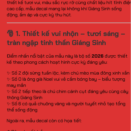
thiết kế tươi vui, màu sắc rực rỡ cùng chất liệu hít tĩnh điệ
cao cấp, mẫu decal mang lại không khí Giáng Sinh sống
động, ấm áp và cực kỳ thu hút.
🎅 1. Thiết kế vui nhộn – tươi sáng –
tràn ngập tinh thần Giáng Sinh
Điểm nhấn nổi bật của mẫu này là bộ số
2026
được thiết
kế theo phong cách hoạt hình cực kỳ đáng yêu:
✨ Số 2 đội sừng tuần lộc, kèm chú mèo mùa đông xinh xắn
✨ Số 0 là ông già Noel vui vẻ cầm bóng bay – biểu tượng
may mắn
✨ Số 2 tiếp theo là chú chim cánh cụt đáng yêu cùng cây
thông Giáng Sinh
✨ Số 6 có quả chuông vàng và người tuyết nhỏ tạo tổng
thể sống động
Ngoài ra, mẫu decal còn có họa tiết: