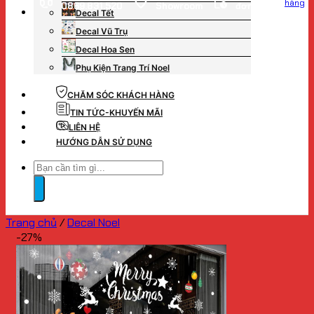
hàng
0869.831.520
Showroom
đơn hàng
Decal Tết
Decal Vũ Trụ
Decal Hoa Sen
Phụ Kiện Trang Trí Noel
CHĂM SÓC KHÁCH HÀNG
TIN TỨC-KHUYẾN MÃI
LIÊN HỆ
HƯỚNG DẪN SỬ DỤNG
Tìm
kiếm:
Trang chủ
/
Decal Noel
-27%