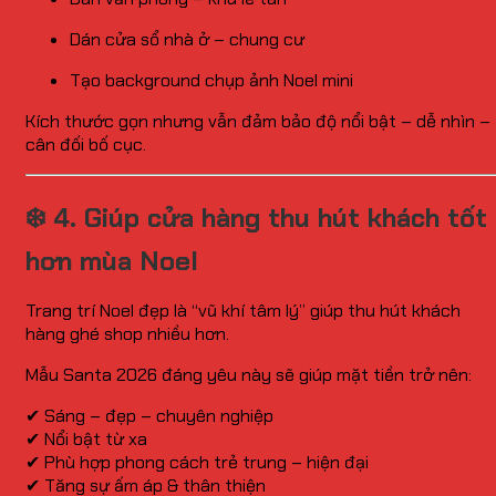
Dán cửa sổ nhà ở – chung cư
Tạo background chụp ảnh Noel mini
Kích thước gọn nhưng vẫn đảm bảo độ nổi bật – dễ nhìn –
cân đối bố cục.
❄️ 4. Giúp cửa hàng thu hút khách tốt
hơn mùa Noel
Trang trí Noel đẹp là “vũ khí tâm lý” giúp thu hút khách
hàng ghé shop nhiều hơn.
Mẫu Santa 2026 đáng yêu này sẽ giúp mặt tiền trở nên:
✔ Sáng – đẹp – chuyên nghiệp
✔ Nổi bật từ xa
✔ Phù hợp phong cách trẻ trung – hiện đại
✔ Tăng sự ấm áp & thân thiện