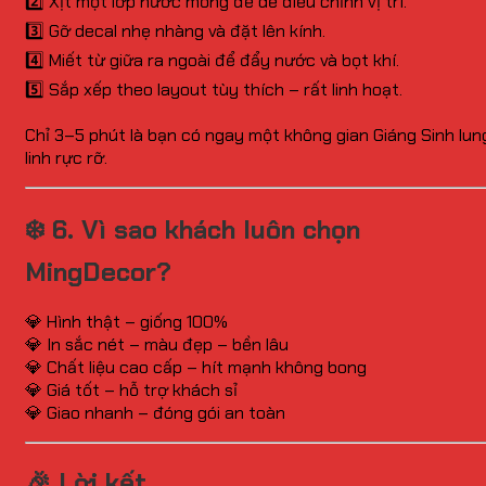
2️⃣ Xịt một lớp nước mỏng để dễ điều chỉnh vị trí.
3️⃣ Gỡ decal nhẹ nhàng và đặt lên kính.
4️⃣ Miết từ giữa ra ngoài để đẩy nước và bọt khí.
5️⃣ Sắp xếp theo layout tùy thích – rất linh hoạt.
Chỉ 3–5 phút là bạn có ngay một không gian Giáng Sinh lun
linh rực rỡ.
❄️ 6. Vì sao khách luôn chọn
MingDecor?
💎 Hình thật – giống 100%
💎 In sắc nét – màu đẹp – bền lâu
💎 Chất liệu cao cấp – hít mạnh không bong
💎 Giá tốt – hỗ trợ khách sỉ
💎 Giao nhanh – đóng gói an toàn
🎉 Lời kết