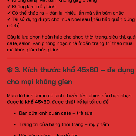
✔ Không để lại vết bẩn, không gây ố vàng
✔ Không làm trầy kính
✔ Có thể tháo ra – dán lại nhiều lần mà vẫn bám chắc
✔ Tái sử dụng được cho mùa Noel sau (nếu bảo quản đúng
cách)
Đây là lựa chọn hoàn hảo cho shop thời trang, siêu thị, quá
café, salon, văn phòng hoặc nhà ở cần trang trí theo mùa
mà không làm hỏng kính.
❄️ 3. Kích thước khổ 45×60 – đa dụng
cho mọi không gian
Mặc dù hình demo có kích thước lớn, phiên bản bạn nhận
được là
khổ 45×60
, được thiết kế lại tối ưu để:
Dán cửa kính quán café – trà sữa
Trang trí cửa hàng thời trang – mỹ phẩm
Dán văn phòng – khu lễ tân