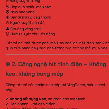
❄️ Bông tuyết trắng
🎁 Hộp quà nhiều màu sắc
🌟 Ngôi sao vàng
🎄 Santa mini & cây thông
⛄ Người tuyết nón đỏ
🔔 Chuông vàng treo
🦌 Hươu tuyết chuyển động
Tất cả chi tiết được phối màu hài hòa, nổi bật trên nền kính
giúp cửa hàng hay ngôi nhà trông rực rỡ hơn mỗi mùa Noel.
❄️ 2. Công nghệ hít tĩnh điện – Không
keo, không bong mép
Giống tất cả sản phẩm cao cấp tại MingDecor, mẫu decal
này:
✔
Không sử dụng keo
, an toàn cho mặt kính
✔ Dán nhanh – dễ căn chỉnh