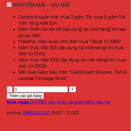
KHUYẾN MÃI - ƯU ĐÃI
Combo khuyến mãi: mua 3 giảm 3%, mua 5 giảm 5%
trên tổng hoá đơn
Giảm thêm tối đa 3% (áp dụng tại cửa hàng) khi vào
group Zalo
Freeship toàn quốc cho đơn mua "Decal từ 299k"
Giảm trực tiếp 50k (áp dụng tại cửa hàng) khi mua
đơn từ 500k
Giảm trực tiếp 100k (áp dụng tại cửa hàng) khi mua
đơn từ 1000k
Săn Sale Giảm Sâu trên "LiveStream Shopee, Tiktok,
Lazada, Fanpage Shop"
Số
lượng
Thêm vào giỏ hàng
Mua ngay
Gọi điện xác nhận và giao hàng tận nơi
Hotline
0869.831.520
(8:00 - 21:00)