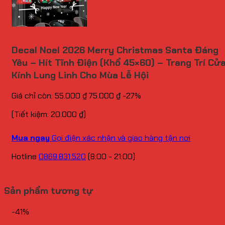
Decal Noel 2026 Merry Christmas Santa Đáng
Yêu – Hít Tĩnh Điện (Khổ 45×60) – Trang Trí Cử
Kính Lung Linh Cho Mùa Lễ Hội
Giá chỉ còn:
55.000
₫
75.000
₫
-27%
(Tiết kiệm:
20.000
₫
)
Mua ngay
Gọi điện xác nhận và giao hàng tận nơi
Hotline
0869.831.520
(8:00 - 21:00)
Sản phẩm tương tự
-41%