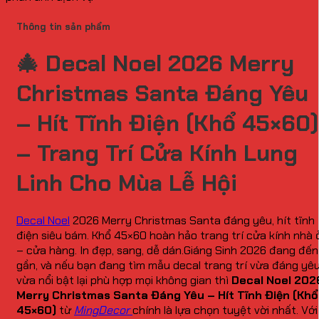
Thông tin sản phẩm
🎄 Decal Noel 2026 Merry
Christmas Santa Đáng Yêu
– Hít Tĩnh Điện (Khổ 45×60)
– Trang Trí Cửa Kính Lung
Linh Cho Mùa Lễ Hội
Decal Noel
2026 Merry Christmas Santa đáng yêu, hít tĩnh
điện siêu bám. Khổ 45×60 hoàn hảo trang trí cửa kính nhà 
– cửa hàng. In đẹp, sang, dễ dán.Giáng Sinh 2026 đang đến
gần, và nếu bạn đang tìm mẫu decal trang trí vừa đáng yêu
vừa nổi bật lại phù hợp mọi không gian thì
Decal Noel 202
Merry Christmas Santa Đáng Yêu – Hít Tĩnh Điện (Khổ
45×60)
từ
MingDecor
chính là lựa chọn tuyệt vời nhất. Với