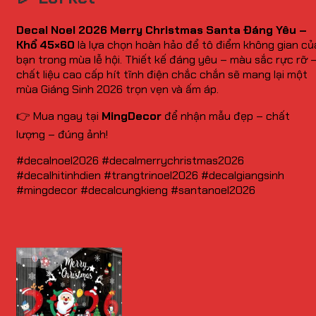
Decal Noel 2026 Merry Christmas Santa Đáng Yêu –
Khổ 45×60
là lựa chọn hoàn hảo để tô điểm không gian củ
bạn trong mùa lễ hội. Thiết kế đáng yêu – màu sắc rực rỡ 
chất liệu cao cấp hít tĩnh điện chắc chắn sẽ mang lại một
mùa Giáng Sinh 2026 trọn vẹn và ấm áp.
👉 Mua ngay tại
MingDecor
để nhận mẫu đẹp – chất
lượng – đúng ảnh!
#decalnoel2026 #decalmerrychristmas2026
#decalhitinhdien #trangtrinoel2026 #decalgiangsinh
#mingdecor #decalcungkieng #santanoel2026