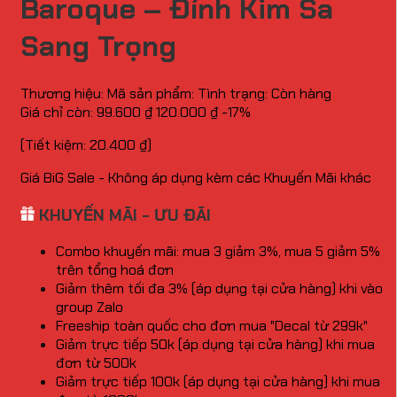
Baroque – Đính Kim Sa
Sang Trọng
Thương hiệu:
Mã sản phẩm:
Tình trạng:
Còn hàng
Giá chỉ còn:
99.600
₫
120.000
₫
-17%
(Tiết kiệm:
20.400
₫
)
Giá BiG Sale - Không áp dụng kèm các Khuyến Mãi khác
KHUYẾN MÃI - ƯU ĐÃI
Combo khuyến mãi: mua 3 giảm 3%, mua 5 giảm 5%
trên tổng hoá đơn
Giảm thêm tối đa 3% (áp dụng tại cửa hàng) khi vào
group Zalo
Freeship toàn quốc cho đơn mua "Decal từ 299k"
Giảm trực tiếp 50k (áp dụng tại cửa hàng) khi mua
đơn từ 500k
Giảm trực tiếp 100k (áp dụng tại cửa hàng) khi mua