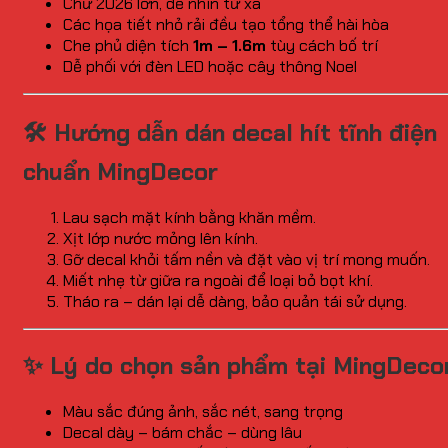
Chữ 2026 lớn, dễ nhìn từ xa
Các họa tiết nhỏ rải đều tạo tổng thể hài hòa
Che phủ diện tích
1m – 1.6m
tùy cách bố trí
Dễ phối với đèn LED hoặc cây thông Noel
🛠️ Hướng dẫn dán decal hít tĩnh điện
chuẩn MingDecor
Lau sạch mặt kính bằng khăn mềm.
Xịt lớp nước mỏng lên kính.
Gỡ decal khỏi tấm nền và đặt vào vị trí mong muốn.
Miết nhẹ từ giữa ra ngoài để loại bỏ bọt khí.
Tháo ra – dán lại dễ dàng, bảo quản tái sử dụng.
✨ Lý do chọn sản phẩm tại MingDeco
Màu sắc đúng ảnh, sắc nét, sang trọng
Decal dày – bám chắc – dùng lâu