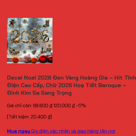
Decal Noel 2026 Đen Vàng Hoàng Gia – Hít Tĩnh
Điện Cao Cấp, Chữ 2026 Hoạ Tiết Baroque –
Đính Kim Sa Sang Trọng
Giá chỉ còn:
99.600
₫
120.000
₫
-17%
(Tiết kiệm:
20.400
₫
)
Mua ngay
Gọi điện xác nhận và giao hàng tận nơi