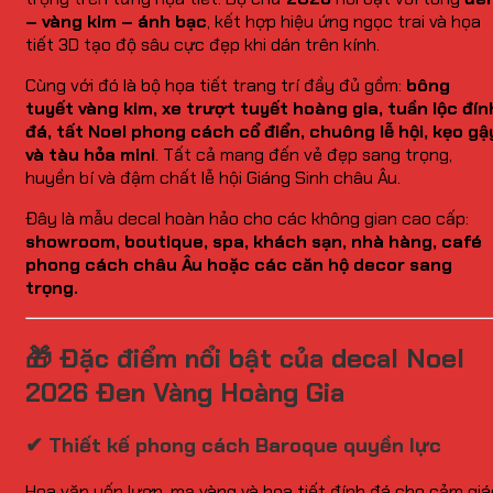
– vàng kim – ánh bạc
, kết hợp hiệu ứng ngọc trai và họa
tiết 3D tạo độ sâu cực đẹp khi dán trên kính.
Cùng với đó là bộ họa tiết trang trí đầy đủ gồm:
bông
tuyết vàng kim, xe trượt tuyết hoàng gia, tuần lộc đín
đá, tất Noel phong cách cổ điển, chuông lễ hội, kẹo gậ
và tàu hỏa mini
. Tất cả mang đến vẻ đẹp sang trọng,
huyền bí và đậm chất lễ hội Giáng Sinh châu Âu.
Đây là mẫu decal hoàn hảo cho các không gian cao cấp:
showroom, boutique, spa, khách sạn, nhà hàng, café
phong cách châu Âu hoặc các căn hộ decor sang
trọng.
🎁 Đặc điểm nổi bật của decal Noel
2026 Đen Vàng Hoàng Gia
✔ Thiết kế phong cách Baroque quyền lực
Hoa văn uốn lượn, mạ vàng và họa tiết đính đá cho cảm giá