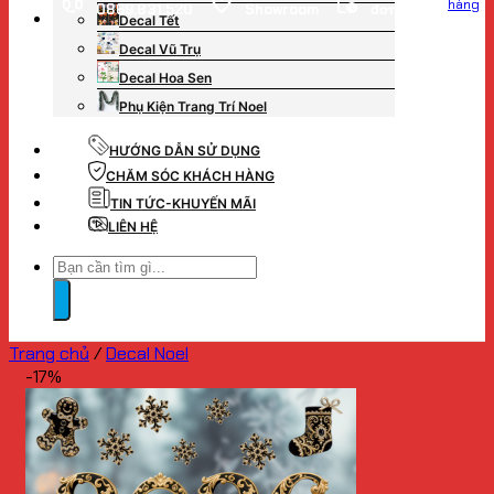
hàng
0869.831.520
Showroom
đơn hàng
Decal Tết
Decal Vũ Trụ
Decal Hoa Sen
Phụ Kiện Trang Trí Noel
HƯỚNG DẪN SỬ DỤNG
CHĂM SÓC KHÁCH HÀNG
TIN TỨC-KHUYẾN MÃI
LIÊN HỆ
Tìm
kiếm:
Trang chủ
/
Decal Noel
-17%