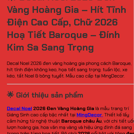
Vàng Hoàng Gia – Hít Tĩnh
Điện Cao Cấp, Chữ 2026
Hoạ Tiết Baroque – Đính
Kim Sa Sang Trọng
Decal Noel 2026 đen vàng hoàng gia phong cách Baroque,
hít tĩnh điện không keo, họa tiết sang trọng: tuần lộc, xe
kéo, tất Noel & bông tuyết. Mẫu cao cấp tại MingDecor.
🌟 Giới thiệu sản phẩm
Decal Noel
2026 Đen Vàng Hoàng Gia
là mẫu trang trí
Giáng Sinh cao cấp bậc nhất tại
MingDecor
.
Thiết kế lấy
cảm hứng từ nghệ thuật
Baroque châu Âu
, với chi tiết uố
lượn hoàng gia, hoa văn mạ vàng và hiệu ứng đính đá sang
trọng trên từng họa tiết. Bộ chữ
2026
nổi bật với tông
đe