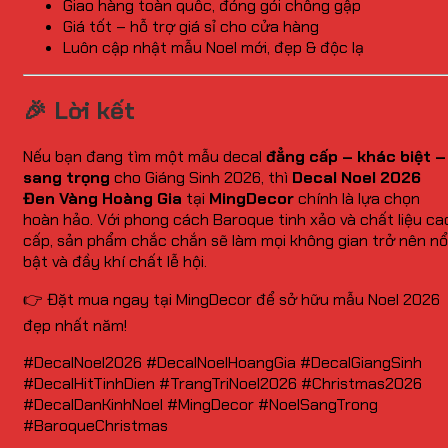
Giao hàng toàn quốc, đóng gói chống gập
Giá tốt – hỗ trợ giá sỉ cho cửa hàng
Luôn cập nhật mẫu Noel mới, đẹp & độc lạ
🎉 Lời kết
Nếu bạn đang tìm một mẫu decal
đẳng cấp – khác biệt –
sang trọng
cho Giáng Sinh 2026, thì
Decal Noel 2026
Đen Vàng Hoàng Gia
tại
MingDecor
chính là lựa chọn
hoàn hảo. Với phong cách Baroque tinh xảo và chất liệu ca
cấp, sản phẩm chắc chắn sẽ làm mọi không gian trở nên nổ
bật và đầy khí chất lễ hội.
👉 Đặt mua ngay tại MingDecor để sở hữu mẫu Noel 2026
đẹp nhất năm!
#DecalNoel2026 #DecalNoelHoangGia #DecalGiangSinh
#DecalHitTinhDien #TrangTriNoel2026 #Christmas2026
#DecalDanKinhNoel #MingDecor #NoelSangTrong
#BaroqueChristmas