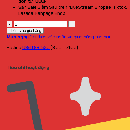
đơn từ 1000k
Săn Sale Giảm Sâu trên "LiveStream Shopee, Tiktok,
Lazada, Fanpage Shop"
Số
lượng
Thêm vào giỏ hàng
Mua ngay
Gọi điện xác nhận và giao hàng tận nơi
Hotline
0869.831.520
(8:00 - 21:00)
Tiêu chí hoạt động