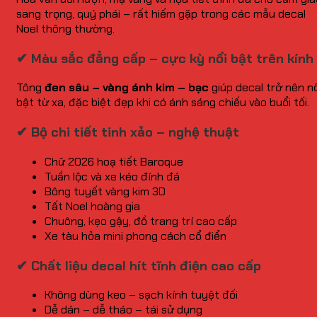
sang trọng, quý phái – rất hiếm gặp trong các mẫu decal
Noel thông thường.
✔ Màu sắc đẳng cấp – cực kỳ nổi bật trên kính
Tông
đen sâu – vàng ánh kim – bạc
giúp decal trở nên nổ
bật từ xa, đặc biệt đẹp khi có ánh sáng chiếu vào buổi tối.
✔ Bộ chi tiết tinh xảo – nghệ thuật
Chữ 2026 hoạ tiết Baroque
Tuần lộc và xe kéo đính đá
Bông tuyết vàng kim 3D
Tất Noel hoàng gia
Chuông, kẹo gậy, đồ trang trí cao cấp
Xe tàu hỏa mini phong cách cổ điển
✔ Chất liệu decal hít tĩnh điện cao cấp
Không dùng keo – sạch kính tuyệt đối
Dễ dán – dễ tháo – tái sử dụng