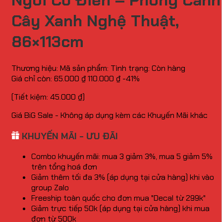
Ngói Cổ Điển – Phong Cảnh
Cây Xanh Nghệ Thuật,
86×113cm
Thương hiệu:
Mã sản phẩm:
Tình trạng:
Còn hàng
Giá chỉ còn:
65.000
₫
110.000
₫
-41%
(Tiết kiệm:
45.000
₫
)
Giá BiG Sale - Không áp dụng kèm các Khuyến Mãi khác
KHUYẾN MÃI - ƯU ĐÃI
Combo khuyến mãi: mua 3 giảm 3%, mua 5 giảm 5%
trên tổng hoá đơn
Giảm thêm tối đa 3% (áp dụng tại cửa hàng) khi vào
group Zalo
Freeship toàn quốc cho đơn mua "Decal từ 299k"
Giảm trực tiếp 50k (áp dụng tại cửa hàng) khi mua
đơn từ 500k