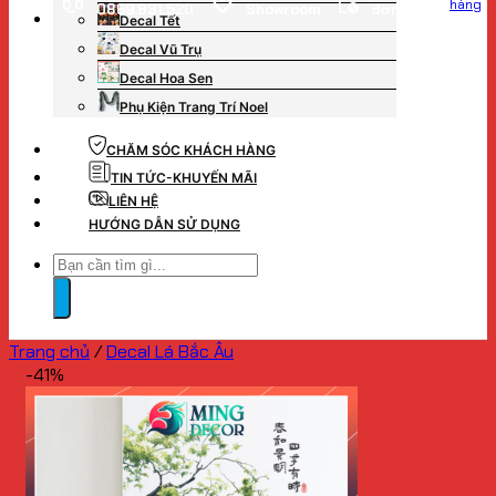
hàng
0869.831.520
Showroom
đơn hàng
Decal Tết
Decal Vũ Trụ
Decal Hoa Sen
Phụ Kiện Trang Trí Noel
CHĂM SÓC KHÁCH HÀNG
TIN TỨC-KHUYẾN MÃI
LIÊN HỆ
HƯỚNG DẪN SỬ DỤNG
Tìm
kiếm:
Trang chủ
/
Decal Lá Bắc Âu
-41%