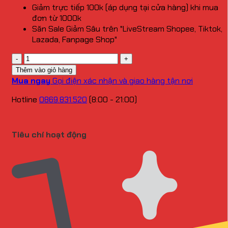
Giảm trực tiếp 100k (áp dụng tại cửa hàng) khi mua
đơn từ 1000k
Săn Sale Giảm Sâu trên "LiveStream Shopee, Tiktok,
Lazada, Fanpage Shop"
Số
lượng
Thêm vào giỏ hàng
Mua ngay
Gọi điện xác nhận và giao hàng tận nơi
Hotline
0869.831.520
(8:00 - 21:00)
Tiêu chí hoạt động