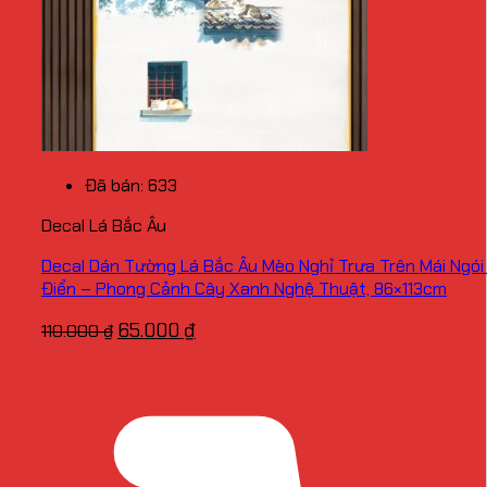
Đã bán: 633
Decal Lá Bắc Âu
Decal Dán Tường Lá Bắc Âu Mèo Nghỉ Trưa Trên Mái Ngói
Điển – Phong Cảnh Cây Xanh Nghệ Thuật, 86×113cm
Giá
Giá
65.000
₫
110.000
₫
gốc
hiện
là:
tại
110.000 ₫.
là:
65.000 ₫.