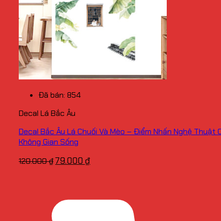
Đã bán: 854
Decal Lá Bắc Âu
Decal Bắc Âu Lá Chuối Và Mèo – Điểm Nhấn Nghệ Thuật 
Không Gian Sống
Giá
Giá
79.000
₫
120.000
₫
gốc
hiện
là:
tại
120.000 ₫.
là:
79.000 ₫.