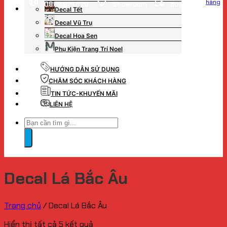
hàng
0869.831.520
Showroom
đơn hàng
Decal Tết
Decal Vũ Trụ
Decal Hoa Sen
Phụ Kiện Trang Trí Noel
HƯỚNG DẪN SỬ DỤNG
CHĂM SÓC KHÁCH HÀNG
TIN TỨC-KHUYẾN MÃI
LIÊN HỆ
Tìm
kiếm:
Decal Lá Bắc Âu
Trang chủ
/
Decal Lá Bắc Âu
Hiển thị tất cả 5 kết quả