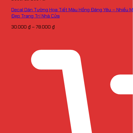
Decal Dán Tường Họa Tiết Màu Hồng Đáng Yêu – Nhiều 
Đẹp Trang Trí Nhà Cửa
Khoảng
30.000
₫
–
78.000
₫
giá:
từ
30.000 ₫
đến
78.000 ₫