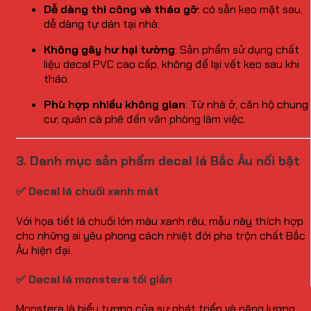
Dễ dàng thi công và tháo gỡ
: có sẵn keo mặt sau,
dễ dàng tự dán tại nhà.
Không gây hư hại tường
: Sản phẩm sử dụng chất
liệu decal PVC cao cấp, không để lại vết keo sau khi
tháo.
Phù hợp nhiều không gian
: Từ nhà ở, căn hộ chung
cư, quán cà phê đến văn phòng làm việc.
3. Danh mục sản phẩm decal lá Bắc Âu nổi bật
✅ Decal lá chuối xanh mát
Với họa tiết lá chuối lớn màu xanh rêu, mẫu này thích hợp
cho những ai yêu phong cách nhiệt đới pha trộn chất Bắc
Âu hiện đại.
✅ Decal lá monstera tối giản
Monstera là biểu tượng của sự phát triển và năng lượng