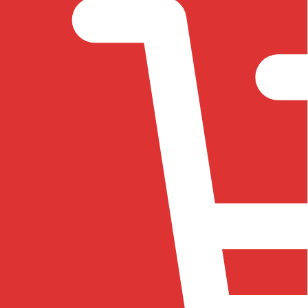
đến
89.000 ₫