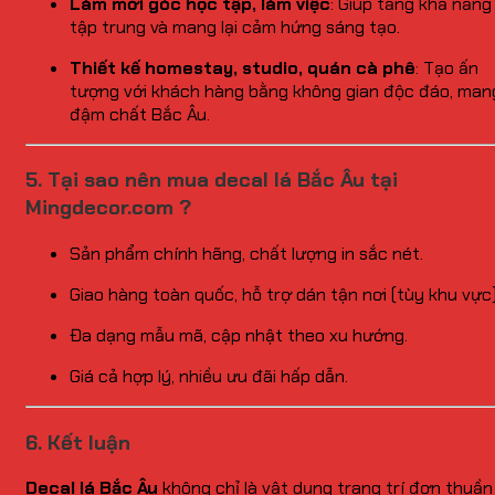
Làm mới góc học tập, làm việc
: Giúp tăng khả năng
tập trung và mang lại cảm hứng sáng tạo.
Thiết kế homestay, studio, quán cà phê
: Tạo ấn
tượng với khách hàng bằng không gian độc đáo, man
đậm chất Bắc Âu.
5. Tại sao nên mua decal lá Bắc Âu tại
Mingdecor.com ?
Sản phẩm chính hãng, chất lượng in sắc nét.
Giao hàng toàn quốc, hỗ trợ dán tận nơi (tùy khu vực)
Đa dạng mẫu mã, cập nhật theo xu hướng.
Giá cả hợp lý, nhiều ưu đãi hấp dẫn.
6. Kết luận
Decal lá Bắc Âu
không chỉ là vật dụng trang trí đơn thuần