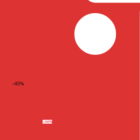
-45%
--INF%