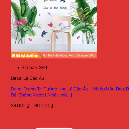
Đã bán: 369
Decal Lá Bắc Âu
Decal Trang Trí Tường Hoa Lá Bắc Âu – Nhiều Mẫu Đẹp, 
Dễ, Chống Nước ( Nhiều mẫu )
Khoảng
38.000
₫
–
89.000
₫
giá:
từ
38.000 ₫