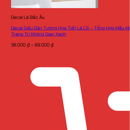
Decal Lá Bắc Âu
Decal Giấy Dán Tường Họa Tiết Lá Cỏ – Tổng Hợp Mẫu M
Trang Trí Không Gian Xanh
Khoảng
36.000
₫
–
69.000
₫
giá:
từ
36.000 ₫
đến
69.000 ₫