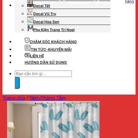
hàng
0869.831.520
Showroom
đơn hàng
Decal Tết
Decal Vũ Trụ
Decal Hoa Sen
Phụ Kiện Trang Trí Noel
CHĂM SÓC KHÁCH HÀNG
TIN TỨC-KHUYẾN MÃI
LIÊN HỆ
HƯỚNG DẪN SỬ DỤNG
Tìm
kiếm:
Trang chủ
/
Rèm Phòng Tắm