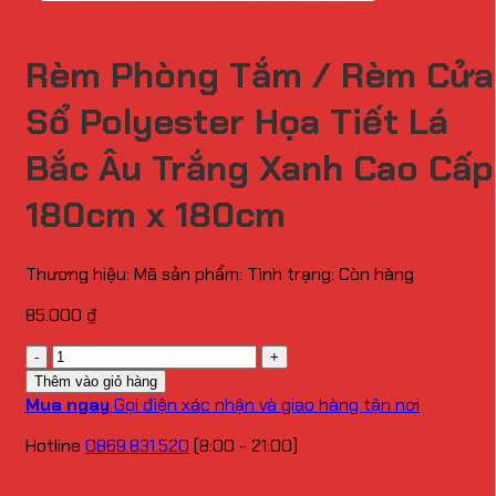
Rèm Phòng Tắm / Rèm Cửa
Sổ Polyester Họa Tiết Lá
Bắc Âu Trắng Xanh Cao Cấp
180cm x 180cm
Thương hiệu:
Mã sản phẩm:
Tình trạng:
Còn hàng
85.000
₫
Số
lượng
Thêm vào giỏ hàng
Mua ngay
Gọi điện xác nhận và giao hàng tận nơi
Hotline
0869.831.520
(8:00 - 21:00)