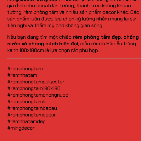
gia đình như decal dán tường, thanh treo không khoan
tường, rèm phòng tắm và nhiều sản phẩm decor khác. Các
sản phẩm luôn được lựa chọn kỹ lưỡng nhằm mang lại sự
tiện nghi và thẩm mỹ cho không gian sống.
Nếu bạn đang tìm một chiếc
rèm phòng tắm đẹp, chống
nước và phong cách hiện đại
, mẫu rèm lá Bắc Âu trắng
xanh 180x180cm là lựa chọn rất phù hợp.
#remphongtam
#remnhatam
#remphongtampolyester
#remphongtam180x180
#remphongtamchongnuoc
#remphongtamla
#remphongtambacau
#remphongtamdecor
#remnhatamdep
#mingdecor