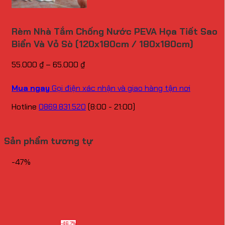
Rèm Nhà Tắm Chống Nước PEVA Họa Tiết Sao
Biển Và Vỏ Sò (120x180cm / 180x180cm)
Khoảng
55.000
₫
–
65.000
₫
giá:
từ
Mua ngay
Gọi điện xác nhận và giao hàng tận nơi
55.000 ₫
đến
Hotline
0869.831.520
(8:00 - 21:00)
65.000 ₫
Sản phẩm tương tự
-47%
-46.7%