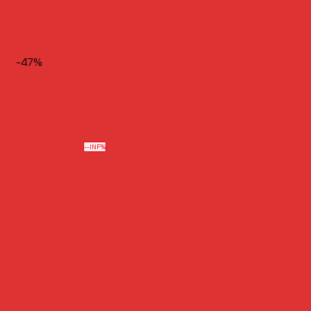
-47%
--INF%