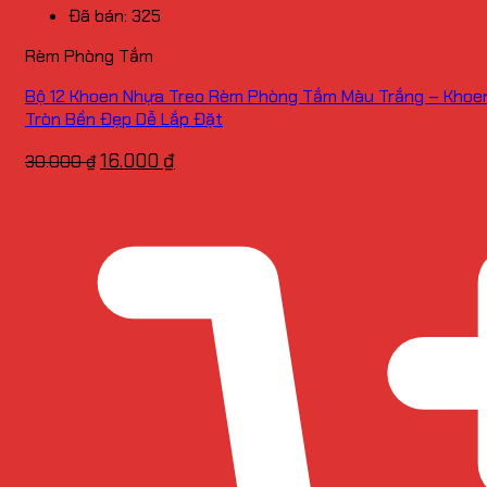
Đã bán: 325
Rèm Phòng Tắm
Bộ 12 Khoen Nhựa Treo Rèm Phòng Tắm Màu Trắng – Khoe
Tròn Bền Đẹp Dễ Lắp Đặt
Giá
Giá
16.000
₫
30.000
₫
gốc
hiện
là:
tại
30.000 ₫.
là:
16.000 ₫.