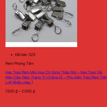
Đã bán: 523
Rèm Phòng Tắm
Kẹp Treo Rèm Mini Inox Có Vòng Tháo Rời – Kẹp Treo Vải,
Màn Cửa, Rèm Trang Trí Chống Gỉ – Phụ Kiện Treo Rèm Tiệ
Lợi( Nhiều màu )
Khoảng
1.500
₫
–
2.000
₫
giá:
từ
1.500 ₫