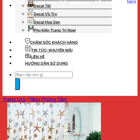
hàng
0869.831.520
Showroom
đơn hàng
Decal Tết
Decal Vũ Trụ
Decal Hoa Sen
Phụ Kiện Trang Trí Noel
CHĂM SÓC KHÁCH HÀNG
TIN TỨC-KHUYẾN MÃI
LIÊN HỆ
HƯỚNG DẪN SỬ DỤNG
Tìm
kiếm:
Trang chủ
/
Rèm Phòng Tắm