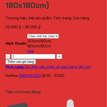
180x180cm)
Thương hiệu:
Mã sản phẩm:
Tình trạng:
Còn hàng
Khoảng
55.000
₫
–
65.000
₫
giá:
từ
120cmx180cm
55.000 ₫
Kích thước
180cmx180cm
đến
Xóa
65.000 ₫
Số
lượng
Thêm vào giỏ hàng
Mua ngay
Gọi điện xác nhận và giao hàng tận nơi
Hotline
0869.831.520
(8:00 - 21:00)
Tiêu chí hoạt động