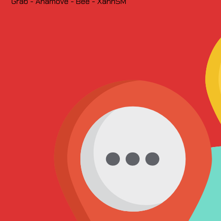
Grab - Ahamove - Bee - XanhSM