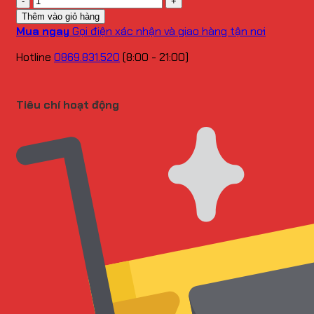
lượng
Thêm vào giỏ hàng
Mua ngay
Gọi điện xác nhận và giao hàng tận nơi
Hotline
0869.831.520
(8:00 - 21:00)
Tiêu chí hoạt động