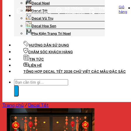
Decal Noel
Giỏ
Hotline
Hệ thống
Tra cứu
Decal Tết
hàng
0869.831.520
Showroom
đơn hàng
Decal Vũ Trụ
Decal Hoa Sen
Phụ Kiện Trang Trí Noel
HƯỚNG DẪN SỬ DỤNG
CHĂM SÓC KHÁCH HÀNG
TIN TỨC
LIÊN HỆ
TỔNG HỢP DECAL TẾT 2026 CHỮ VIỆT CÁC MẪU ĐẶC SẮC
Tìm
kiếm:
Trang chủ
/
Decal Tết