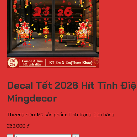
Decal Tết 2026 Hít Tĩnh Đi
Mingdecor
Thương hiệu:
Mã sản phẩm:
Tình trạng:
Còn hàng
263.000
₫
Số