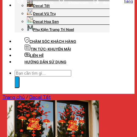
hàng
0869.831.520
Showroom
đơn hàng
Decal Tết
Decal Vũ Trụ
Decal Hoa Sen
Phụ Kiện Trang Trí Noel
CHĂM SÓC KHÁCH HÀNG
TIN TỨC-KHUYẾN MÃI
LIÊN HỆ
HƯỚNG DẪN SỬ DỤNG
Tìm
kiếm:
Trang chủ
/
Decal Tết