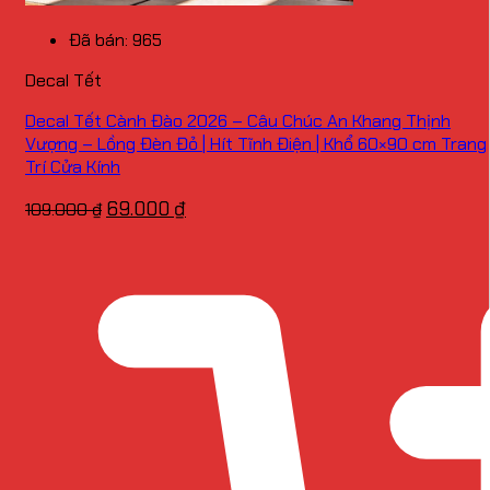
Đã bán: 965
Decal Tết
Decal Tết Cành Đào 2026 – Câu Chúc An Khang Thịnh
Vượng – Lồng Đèn Đỏ | Hít Tĩnh Điện | Khổ 60×90 cm Trang
Trí Cửa Kính
Giá
Giá
69.000
₫
109.000
₫
gốc
hiện
là:
tại
109.000 ₫.
là:
69.000 ₫.