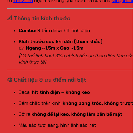
trí
Tết 2026
đẹp mà không quá rườm rà của nhà
Mingdeco
📐 Thông tin kích thước
Combo:
3 tấm decal hít tĩnh điện
Kích thước sau khi dán (tham khảo):
👉
Ngang ~1.5m x Cao ~1.5m
(Có thể linh hoạt điều chỉnh bố cục theo diện tích cử
kính thực tế)
🎨 Chất liệu & ưu điểm nổi bật
Decal
hít tĩnh điện – không keo
Bám chắc trên kính,
không bong tróc, không trượ
Gỡ ra
không để lại keo, không làm bẩn bề mặt
Màu sắc tươi sáng, hình ảnh sắc nét