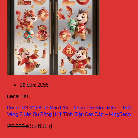
Đã bán: 2055
Decal Tết
Decal Tết 2026 Bé Múa Lân – Ngựa Con May Mắn – Thỏi
Vàng & Lân Sư Rồng | Hít Tĩnh Điện Cao Cấp – MingDecor
Giá
Giá
99.600
₫
120.000
₫
gốc
hiện