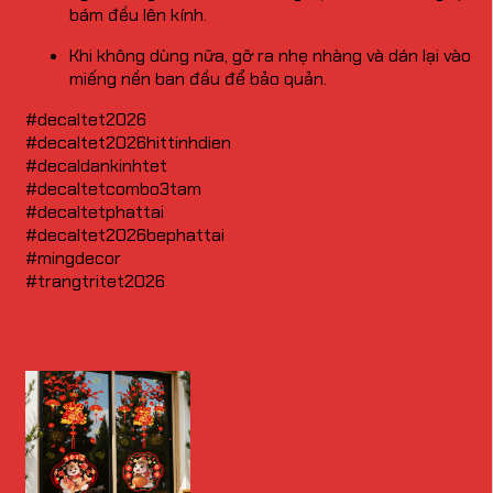
bám đều lên kính.
Khi không dùng nữa, gỡ ra nhẹ nhàng và dán lại vào
miếng nền ban đầu để bảo quản.
#decaltet2026
#decaltet2026hittinhdien
#decaldankinhtet
#decaltetcombo3tam
#decaltetphattai
#decaltet2026bephattai
#mingdecor
#trangtritet2026