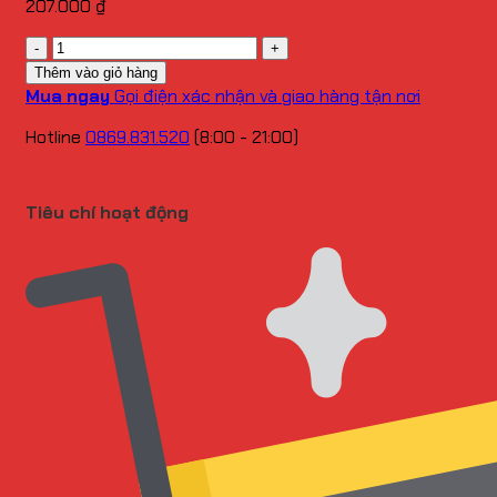
207.000
₫
Số
lượng
Thêm vào giỏ hàng
Mua ngay
Gọi điện xác nhận và giao hàng tận nơi
Hotline
0869.831.520
(8:00 - 21:00)
Tiêu chí hoạt động