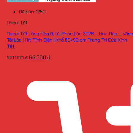
Đã bán: 1250
Decal Tết
Decal Tết Lồng Đèn & Túi Phúc Lộc 2026 – Hoa Đào – Vàn
Tài Lộc | Hít Tĩnh Điện | Khổ 60×90 cm Trang Trí Cửa Kính
Tết
Giá
Giá
69.000
₫
109.000
₫
gốc
hiện
là:
tại
109.000 ₫.
là:
69.000 ₫.