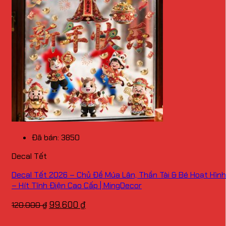
Đã bán: 3850
Decal Tết
Decal Tết 2026 – Chủ Đề Múa Lân, Thần Tài & Bé Hoạt Hình
– Hít Tĩnh Điện Cao Cấp | MingDecor
Giá
Giá
99.600
₫
120.000
₫
gốc
hiện
là:
tại