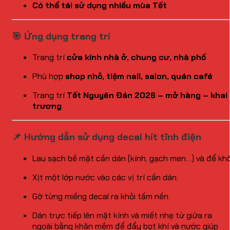
Có thể tái sử dụng nhiều mùa Tết
🎯 Ứng dụng trang trí
Trang trí
cửa kính nhà ở, chung cư, nhà phố
Phù hợp
shop nhỏ, tiệm nail, salon, quán café
Trang trí
Tết Nguyên Đán 2026 – mở hàng – khai
trương
📌 Hướng dẫn sử dụng decal hít tĩnh điện
Lau sạch bề mặt cần dán (kính, gạch men…) và để khô
Xịt một lớp nước vào các vị trí cần dán.
Gỡ từng miếng decal ra khỏi tấm nền.
Dán trực tiếp lên mặt kính và miết nhẹ từ giữa ra
ngoài bằng khăn mềm để đẩy bọt khí và nước giúp