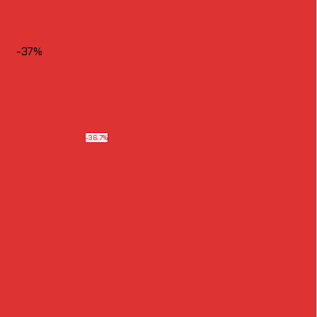
-37%
-36.7%