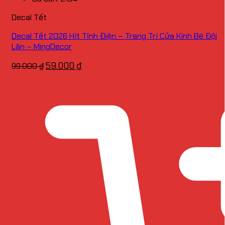
Decal Tết
Decal Tết 2026 Hít Tĩnh Điện – Trang Trí Cửa Kính Bé Đội
Lân – MingDecor
Giá
Giá
59.000
₫
99.000
₫
gốc
hiện
là:
tại
99.000 ₫.
là:
59.000 ₫.