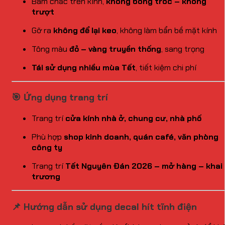
Bám chắc trên kính,
không bong tróc – không
trượt
Gỡ ra
không để lại keo
, không làm bẩn bề mặt kính
Tông màu
đỏ – vàng truyền thống
, sang trọng
Tái sử dụng nhiều mùa Tết
, tiết kiệm chi phí
🎯 Ứng dụng trang trí
Trang trí
cửa kính nhà ở, chung cư, nhà phố
Phù hợp
shop kinh doanh, quán café, văn phòng
công ty
Trang trí
Tết Nguyên Đán 2026 – mở hàng – khai
trương
📌 Hướng dẫn sử dụng decal hít tĩnh điện