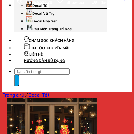
hàng
0869.831.520
Showroom
đơn hàng
Decal Tết
Decal Vũ Trụ
Decal Hoa Sen
Phụ Kiện Trang Trí Noel
CHĂM SÓC KHÁCH HÀNG
TIN TỨC-KHUYẾN MÃI
LIÊN HỆ
HƯỚNG DẪN SỬ DỤNG
Tìm
kiếm:
Trang chủ
/
Decal Tết