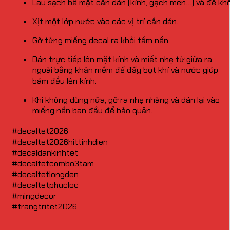
Lau sạch bề mặt cần dán (kính, gạch men…) và để khô
Xịt một lớp nước vào các vị trí cần dán.
Gỡ từng miếng decal ra khỏi tấm nền.
Dán trực tiếp lên mặt kính và miết nhẹ từ giữa ra
ngoài bằng khăn mềm để đẩy bọt khí và nước giúp
bám đều lên kính.
Khi không dùng nữa, gỡ ra nhẹ nhàng và dán lại vào
miếng nền ban đầu để bảo quản.
#decaltet2026
#decaltet2026hittinhdien
#decaldankinhtet
#decaltetcombo3tam
#decaltetlongden
#decaltetphucloc
#mingdecor
#trangtritet2026