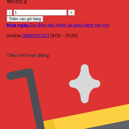
189.000
₫
Số
lượng
Thêm vào giỏ hàng
Mua ngay
Gọi điện xác nhận và giao hàng tận nơi
Hotline
0869.831.520
(8:00 - 21:00)
Tiêu chí hoạt động