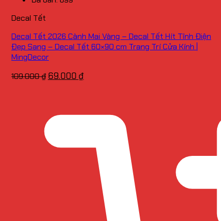
Decal Tết
Decal Tết 2026 Cành Mai Vàng – Decal Tết Hít Tĩnh Điện
Đẹp Sang – Decal Tết 60×90 cm Trang Trí Cửa Kính |
MingDecor
Giá
Giá
69.000
₫
109.000
₫
gốc
hiện
là:
tại
109.000 ₫.
là:
69.000 ₫.