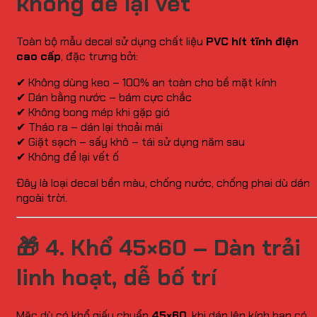
không để lại vết
Toàn bộ mẫu decal sử dụng chất liệu
PVC hít tĩnh điện
cao cấp
, đặc trưng bởi:
✔ Không dùng keo – 100% an toàn cho bề mặt kính
✔ Dán bằng nước – bám cực chắc
✔ Không bong mép khi gặp gió
✔ Tháo ra – dán lại thoải mái
✔ Giặt sạch – sấy khô – tái sử dụng năm sau
✔ Không để lại vết ố
Đây là loại decal bền màu, chống nước, chống phai dù dán
ngoài trời.
🎁
4. Khổ 45×60 – Dàn trải
linh hoạt, dễ bố trí
Mặc dù có khổ giấy chuẩn
45×60
, khi dán lên kính bạn có