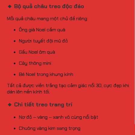
🔸 Bộ quả châu treo độc đáo
Mỗi quả châu mang một chủ đề riêng:
Ông già Noel cầm quà
Người tuyết đội mũ đỏ
Gấu Noel ôm quà
Cây thông mini
Bé Noel trong khung kính
Tất cả được viền trắng tạo cảm giác nổi 3D, cực đẹp khi
dán lên nền kính tối.
🔸 Chi tiết treo trang trí
Nơ đỏ – vàng – xanh vô cùng nổi bật
Chuông vàng kim sang trọng