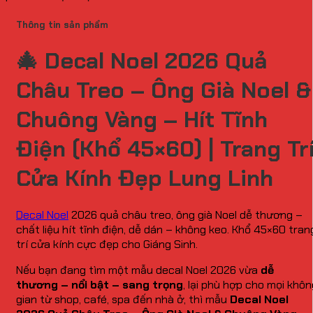
Thông tin sản phẩm
🎄
Decal Noel 2026 Quả
Châu Treo – Ông Già Noel &
Chuông Vàng – Hít Tĩnh
Điện (Khổ 45×60) | Trang Tr
Cửa Kính Đẹp Lung Linh
Decal Noel
2026 quả châu treo, ông già Noel dễ thương –
chất liệu hít tĩnh điện, dễ dán – không keo. Khổ 45×60 tran
trí cửa kính cực đẹp cho Giáng Sinh.
Nếu bạn đang tìm một mẫu decal Noel 2026 vừa
dễ
thương – nổi bật – sang trọng
, lại phù hợp cho mọi khôn
gian từ shop, café, spa đến nhà ở, thì mẫu
Decal Noel