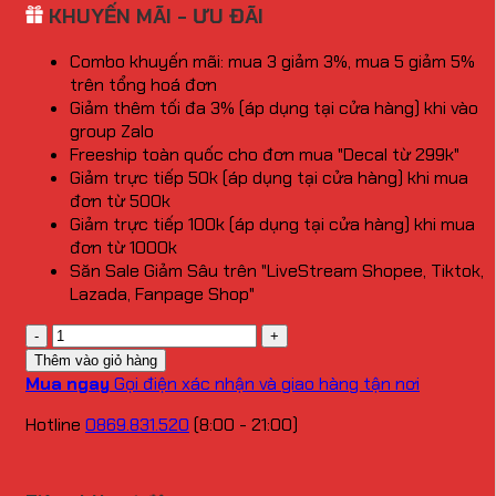
KHUYẾN MÃI - ƯU ĐÃI
Combo khuyến mãi: mua 3 giảm 3%, mua 5 giảm 5%
trên tổng hoá đơn
Giảm thêm tối đa 3% (áp dụng tại cửa hàng) khi vào
group Zalo
Freeship toàn quốc cho đơn mua "Decal từ 299k"
Giảm trực tiếp 50k (áp dụng tại cửa hàng) khi mua
đơn từ 500k
Giảm trực tiếp 100k (áp dụng tại cửa hàng) khi mua
đơn từ 1000k
Săn Sale Giảm Sâu trên "LiveStream Shopee, Tiktok,
Lazada, Fanpage Shop"
Số
lượng
Thêm vào giỏ hàng
Mua ngay
Gọi điện xác nhận và giao hàng tận nơi
Hotline
0869.831.520
(8:00 - 21:00)