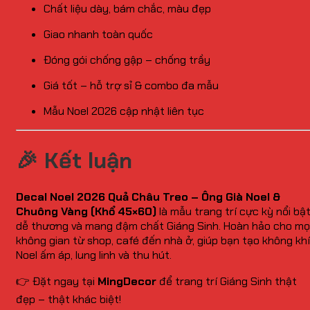
Chất liệu dày, bám chắc, màu đẹp
Giao nhanh toàn quốc
Đóng gói chống gập – chống trầy
Giá tốt – hỗ trợ sỉ & combo đa mẫu
Mẫu Noel 2026 cập nhật liên tục
🎉
Kết luận
Decal Noel 2026 Quả Châu Treo – Ông Già Noel &
Chuông Vàng (Khổ 45×60)
là mẫu trang trí cực kỳ nổi bật
dễ thương và mang đậm chất Giáng Sinh. Hoàn hảo cho mọ
không gian từ shop, café đến nhà ở, giúp bạn tạo không khí
Noel ấm áp, lung linh và thu hút.
👉 Đặt ngay tại
MingDecor
để trang trí Giáng Sinh thật
đẹp – thật khác biệt!