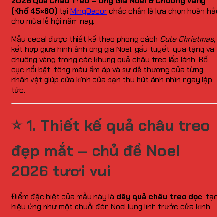
2026 Quả Châu Treo – Ông Già Noel & Chuông Vàng
(Khổ 45×60)
tại
MingDecor
chắc chắn là lựa chọn hoàn hả
cho mùa lễ hội năm nay.
Mẫu decal được thiết kế theo phong cách
Cute Christmas
,
kết hợp giữa hình ảnh ông già Noel, gấu tuyết, quà tặng và
chuông vàng trong các khung quả châu treo lấp lánh. Bố
cục nổi bật, tông màu ấm áp và sự dễ thương của từng
nhân vật giúp cửa kính của bạn thu hút ánh nhìn ngay lập
tức.
⭐
1. Thiết kế quả châu treo
đẹp mắt – chủ đề Noel
2026 tươi vui
Điểm đặc biệt của mẫu này là
dãy quả châu treo dọc
, tạ
hiệu ứng như một chuỗi đèn Noel lung linh trước cửa kính.