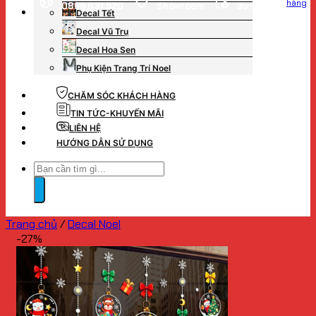
hàng
0869.831.520
Showroom
đơn hàng
Decal Tết
Decal Vũ Trụ
Decal Hoa Sen
Phụ Kiện Trang Trí Noel
CHĂM SÓC KHÁCH HÀNG
TIN TỨC-KHUYẾN MÃI
LIÊN HỆ
HƯỚNG DẪN SỬ DỤNG
Tìm
kiếm:
Trang chủ
/
Decal Noel
-27%