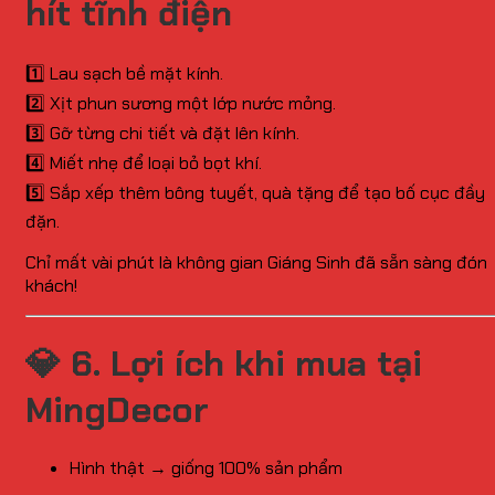
hít tĩnh điện
1️⃣ Lau sạch bề mặt kính.
2️⃣ Xịt phun sương một lớp nước mỏng.
3️⃣ Gỡ từng chi tiết và đặt lên kính.
4️⃣ Miết nhẹ để loại bỏ bọt khí.
5️⃣ Sắp xếp thêm bông tuyết, quà tặng để tạo bố cục đầy
đặn.
Chỉ mất vài phút là không gian Giáng Sinh đã sẵn sàng đón
khách!
💎
6. Lợi ích khi mua tại
MingDecor
Hình thật → giống 100% sản phẩm