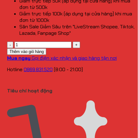
Giảm trực tiếp 50k (áp dụng tại cửa hàng) khi mua
đơn từ 500k
Giảm trực tiếp 100k (áp dụng tại cửa hàng) khi mua
đơn từ 1000k
Săn Sale Giảm Sâu trên "LiveStream Shopee, Tiktok,
Lazada, Fanpage Shop"
Số
lượng
Thêm vào giỏ hàng
Mua ngay
Gọi điện xác nhận và giao hàng tận nơi
Hotline
0869.831.520
(8:00 - 21:00)
Tiêu chí hoạt động