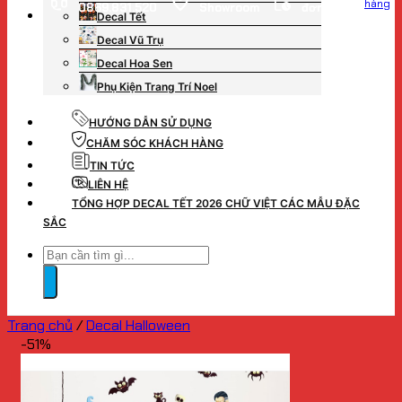
hàng
0869.831.520
Showroom
đơn hàng
Decal Tết
Decal Vũ Trụ
Decal Hoa Sen
Phụ Kiện Trang Trí Noel
HƯỚNG DẪN SỬ DỤNG
CHĂM SÓC KHÁCH HÀNG
TIN TỨC
LIÊN HỆ
TỔNG HỢP DECAL TẾT 2026 CHỮ VIỆT CÁC MẪU ĐẶC
SẮC
Tìm
kiếm:
Trang chủ
/
Decal Halloween
-51%