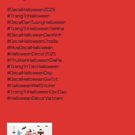
#DecalHalloween2025
#TrangTriHalloween
#DecalDanTuongHalloween
#TrangTriHalloweenTaiNha
#DecalHalloweenDanKinh
#DecalHalloweenChoBe
#MuaDecalHalloween
#HalloweenDecor2025
#PhuKienHalloweenGiaRe
#TrangTriTiecHalloween
#DecalHalloweenDep
#DecalHalloweenGiaTot
#HalloweenWallSticker
#TrangTriHalloweenDocDao
#HalloweenDecorVietnam