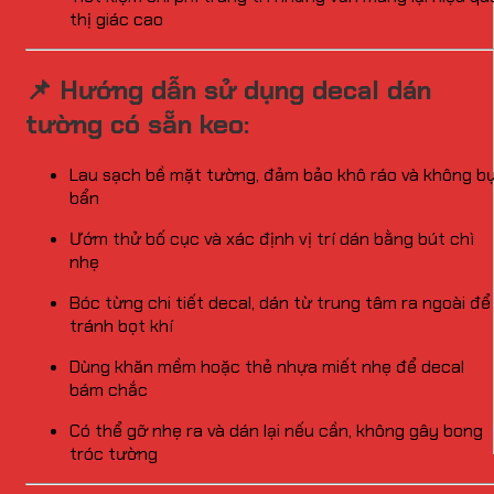
thị giác cao
📌 Hướng dẫn sử dụng decal dán
tường có sẵn keo:
Lau sạch bề mặt tường, đảm bảo khô ráo và không bụ
bẩn
Ướm thử bố cục và xác định vị trí dán bằng bút chì
nhẹ
Bóc từng chi tiết decal, dán từ trung tâm ra ngoài để
tránh bọt khí
Dùng khăn mềm hoặc thẻ nhựa miết nhẹ để decal
bám chắc
Có thể gỡ nhẹ ra và dán lại nếu cần, không gây bong
tróc tường