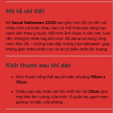
Mô tả chi tiết
Bộ
Decal Halloween 2025
bao gồm hơn 30 chi tiết với
nhiều kích cỡ khác nhau, bạn có thể thỏa sức sáng tạo
cách dán theo ý muốn. Mỗi hình ảnh được in sắc nét, tươi
tắn, không bị nhòe hay lem mực. Bộ decal sử dụng tông
cam, đen, đỏ – những màu đặc trưng của Halloween, giúp
không gian thêm phần rực rỡ và có điểm nhấn ấn tượng.
Kích thước sau khi dán
Kích thước tổng thể sau khi dán: khoảng
115cm x
75cm
Chiều cao các nhân vật lớn nhất lên tới
23cm
, phù
hợp dán lên tường, cửa kính, tủ quần áo, gạch men,
gương, tủ bếp, cửa phòng…