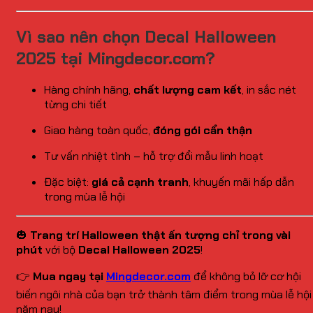
Vì sao nên chọn Decal Halloween
2025 tại Mingdecor.com?
Hàng chính hãng,
chất lượng cam kết
, in sắc nét
từng chi tiết
Giao hàng toàn quốc,
đóng gói cẩn thận
Tư vấn nhiệt tình – hỗ trợ đổi mẫu linh hoạt
Đặc biệt:
giá cả cạnh tranh
, khuyến mãi hấp dẫn
trong mùa lễ hội
🎃
Trang trí Halloween thật ấn tượng chỉ trong vài
phút
với bộ
Decal Halloween 2025
!
👉
Mua ngay tại
Mingdecor.com
để không bỏ lỡ cơ hội
biến ngôi nhà của bạn trở thành tâm điểm trong mùa lễ hội
năm nay!