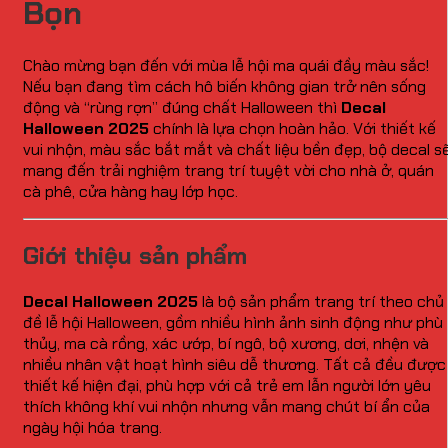
Bọn
Chào mừng bạn đến với mùa lễ hội ma quái đầy màu sắc!
Nếu bạn đang tìm cách hô biến không gian trở nên sống
động và “rùng rợn” đúng chất Halloween thì
Decal
Halloween 2025
chính là lựa chọn hoàn hảo. Với thiết kế
vui nhộn, màu sắc bắt mắt và chất liệu bền đẹp, bộ decal s
mang đến trải nghiệm trang trí tuyệt vời cho nhà ở, quán
cà phê, cửa hàng hay lớp học.
Giới thiệu sản phẩm
Decal Halloween 2025
là bộ sản phẩm trang trí theo chủ
đề lễ hội Halloween, gồm nhiều hình ảnh sinh động như phù
thủy, ma cà rồng, xác ướp, bí ngô, bộ xương, dơi, nhện và
nhiều nhân vật hoạt hình siêu dễ thương. Tất cả đều được
thiết kế hiện đại, phù hợp với cả trẻ em lẫn người lớn yêu
thích không khí vui nhộn nhưng vẫn mang chút bí ẩn của
ngày hội hóa trang.