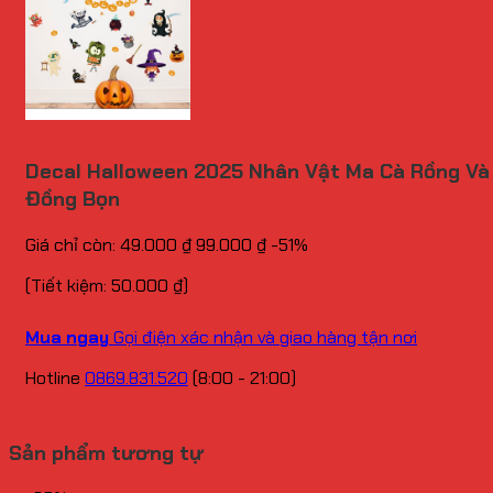
Decal Halloween 2025 Nhân Vật Ma Cà Rồng Và
Đồng Bọn
Giá chỉ còn:
49.000
₫
99.000
₫
-51%
(Tiết kiệm:
50.000
₫
)
Mua ngay
Gọi điện xác nhận và giao hàng tận nơi
Hotline
0869.831.520
(8:00 - 21:00)
Sản phẩm tương tự