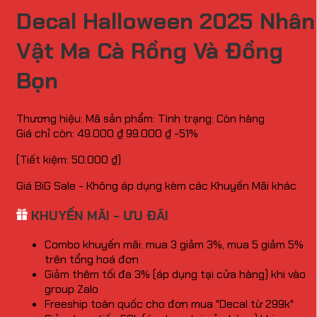
Decal Halloween 2025 Nhân
Vật Ma Cà Rồng Và Đồng
Bọn
Thương hiệu:
Mã sản phẩm:
Tình trạng:
Còn hàng
Giá chỉ còn:
49.000
₫
99.000
₫
-51%
(Tiết kiệm:
50.000
₫
)
Giá BiG Sale - Không áp dụng kèm các Khuyến Mãi khác
KHUYẾN MÃI - ƯU ĐÃI
Combo khuyến mãi: mua 3 giảm 3%, mua 5 giảm 5%
trên tổng hoá đơn
Giảm thêm tối đa 3% (áp dụng tại cửa hàng) khi vào
group Zalo
Freeship toàn quốc cho đơn mua "Decal từ 299k"