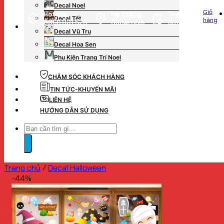
Decal Noel
Giỏ
Hotline
Hệ thống
Tra cứu
Decal Tết
hàng
0869.831.520
Showroom
đơn hàng
Decal Vũ Trụ
Decal Hoa Sen
Phụ Kiện Trang Trí Noel
CHĂM SÓC KHÁCH HÀNG
TIN TỨC-KHUYẾN MÃI
LIÊN HỆ
HƯỚNG DẪN SỬ DỤNG
Tìm
kiếm:
Trang chủ
/
Decal Halloween
-44%