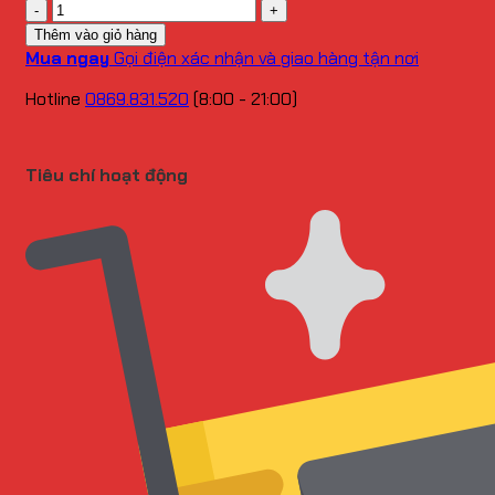
Số
lượng
Thêm vào giỏ hàng
Mua ngay
Gọi điện xác nhận và giao hàng tận nơi
Hotline
0869.831.520
(8:00 - 21:00)
Tiêu chí hoạt động