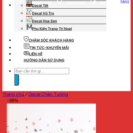
hàng
0869.831.520
Showroom
đơn hàng
Decal Tết
Decal Vũ Trụ
Decal Hoa Sen
Phụ Kiện Trang Trí Noel
CHĂM SÓC KHÁCH HÀNG
TIN TỨC-KHUYẾN MÃI
LIÊN HỆ
HƯỚNG DẪN SỬ DỤNG
Tìm
kiếm:
Trang chủ
/
Decal Chân Tường
-36%