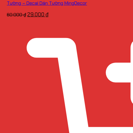
Tường – Decal Dán Tường MingDecor
Giá
Giá
29.000
₫
60.000
₫
gốc
hiện
là:
tại
60.000 ₫.
là:
29.000 ₫.