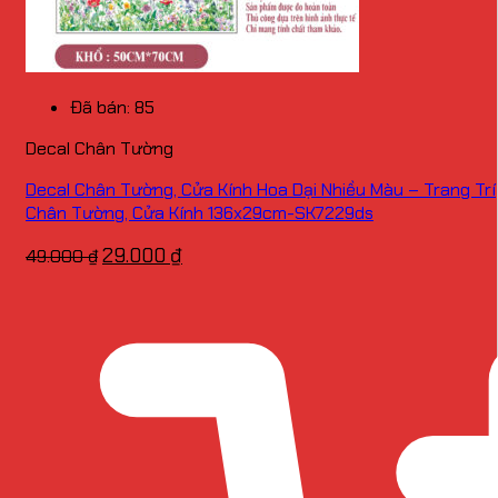
Đã bán: 85
Decal Chân Tường
Decal Chân Tường, Cửa Kính Hoa Dại Nhiều Màu – Trang Trí
Chân Tường, Cửa Kính 136x29cm-SK7229ds
Giá
Giá
29.000
₫
49.000
₫
gốc
hiện
là:
tại
49.000 ₫.
là:
29.000 ₫.