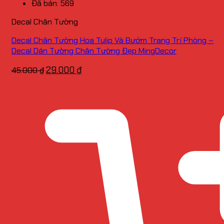
Đã bán: 569
Decal Chân Tường
Decal Chân Tường Hoa Tulip Và Bướm Trang Trí Phòng –
Decal Dán Tường Chân Tường Đẹp MingDecor
Giá
Giá
29.000
₫
45.000
₫
gốc
hiện
là:
tại
45.000 ₫.
là:
29.000 ₫.