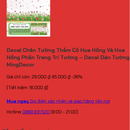
Decal Chân Tường Thảm Cỏ Hoa Hồng Và Hoa
Hồng Phấn Trang Trí Tường – Decal Dán Tường
MingDecor
Giá chỉ còn:
29.000
₫
45.000
₫
-36%
(Tiết kiệm:
16.000
₫
)
Mua ngay
Gọi điện xác nhận và giao hàng tận nơi
Hotline
0869.831.520
(8:00 - 21:00)