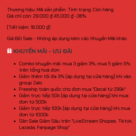
Thương hiệu:
Mã sản phẩm:
Tình trạng:
Còn hàng
Giá chỉ còn:
29.000
₫
45.000
₫
-36%
(Tiết kiệm:
16.000
₫
)
Giá BiG Sale - Không áp dụng kèm các Khuyến Mãi khác
KHUYẾN MÃI - ƯU ĐÃI
Combo khuyến mãi: mua 3 giảm 3%, mua 5 giảm 5%
trên tổng hoá đơn
Giảm thêm tối đa 3% (áp dụng tại cửa hàng) khi vào
group Zalo
Freeship toàn quốc cho đơn mua "Decal từ 299k"
Giảm trực tiếp 50k (áp dụng tại cửa hàng) khi mua
đơn từ 500k
Giảm trực tiếp 100k (áp dụng tại cửa hàng) khi mua
đơn từ 1000k
Săn Sale Giảm Sâu trên "LiveStream Shopee, Tiktok,
Lazada, Fanpage Shop"