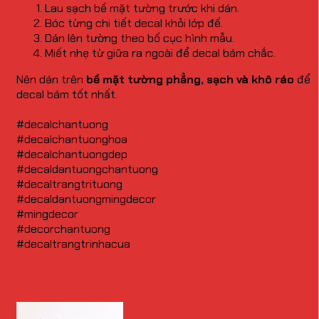
Lau sạch bề mặt tường trước khi dán.
Bóc từng chi tiết decal khỏi lớp đế.
Dán lên tường theo bố cục hình mẫu.
Miết nhẹ từ giữa ra ngoài để decal bám chắc.
Nên dán trên
bề mặt tường phẳng, sạch và khô ráo
để
decal bám tốt nhất.
#decalchantuong
#decalchantuonghoa
#decalchantuongdep
#decaldantuongchantuong
#decaltrangtrituong
#decaldantuongmingdecor
#mingdecor
#decorchantuong
#decaltrangtrinhacua