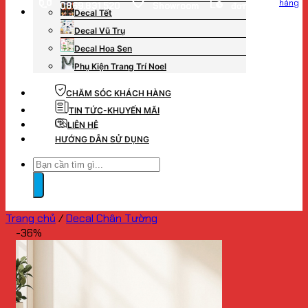
hàng
0869.831.520
Showroom
đơn hàng
Decal Tết
Decal Vũ Trụ
Decal Hoa Sen
Phụ Kiện Trang Trí Noel
CHĂM SÓC KHÁCH HÀNG
TIN TỨC-KHUYẾN MÃI
LIÊN HỆ
HƯỚNG DẪN SỬ DỤNG
Tìm
kiếm:
Trang chủ
/
Decal Chân Tường
-36%