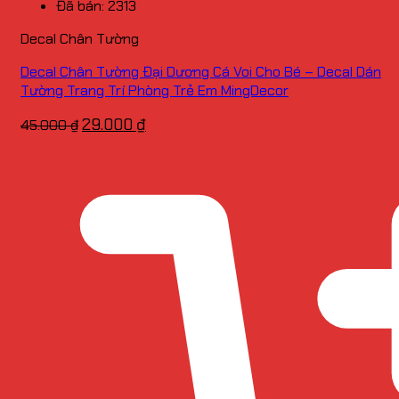
Đã bán: 2313
Decal Chân Tường
Decal Chân Tường Đại Dương Cá Voi Cho Bé – Decal Dán
Tường Trang Trí Phòng Trẻ Em MingDecor
Giá
Giá
29.000
₫
45.000
₫
gốc
hiện
là:
tại
45.000 ₫.
là:
29.000 ₫.