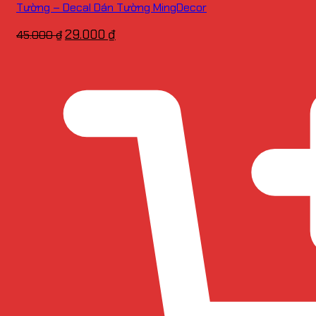
Tường – Decal Dán Tường MingDecor
Giá
Giá
29.000
₫
45.000
₫
gốc
hiện
là:
tại
45.000 ₫.
là:
29.000 ₫.