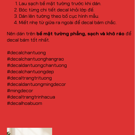
Lau sạch bề mặt tường trước khi dán.
Bóc từng chi tiết decal khỏi lớp đế.
Dán lên tường theo bố cục hình mẫu.
Miết nhẹ từ giữa ra ngoài để decal bám chắc.
Nên dán trên
bề mặt tường phẳng, sạch và khô ráo
để
decal bám tốt nhất.
#decalchantuong
#decalchantuonghangrao
#decaldantuongchantuong
#decalchantuongdep
#decaltrangtrituong
#decaldantuongmingdecor
#mingdecor
#decaltrangtrinhacua
#decalhoabuom