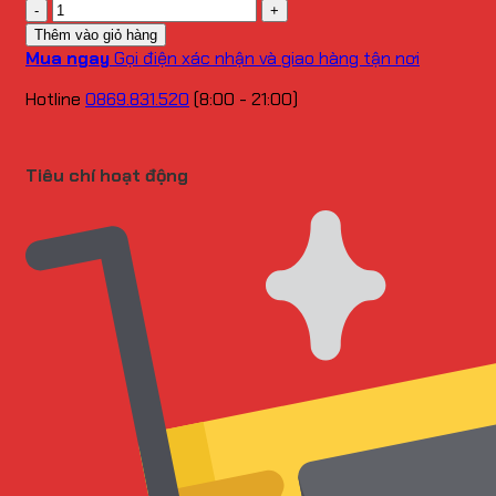
Số
lượng
Thêm vào giỏ hàng
Mua ngay
Gọi điện xác nhận và giao hàng tận nơi
Hotline
0869.831.520
(8:00 - 21:00)
Tiêu chí hoạt động