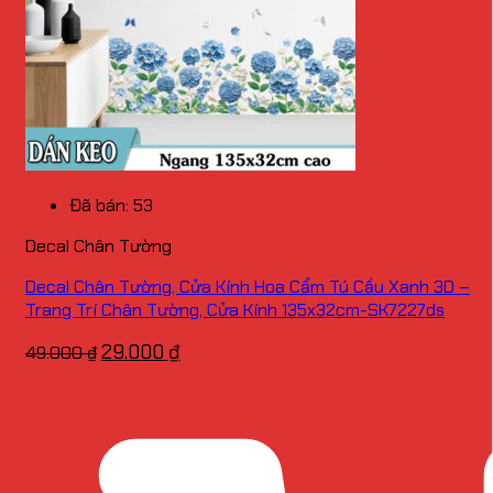
Đã bán: 53
Decal Chân Tường
Decal Chân Tường, Cửa Kính Hoa Cẩm Tú Cầu Xanh 3D –
Trang Trí Chân Tường, Cửa Kính 135x32cm-SK7227ds
Giá
Giá
29.000
₫
49.000
₫
gốc
hiện
là:
tại
49.000 ₫.
là:
29.000 ₫.