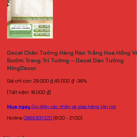
Decal Chân Tường Hàng Rào Trắng Hoa Hồng V
Bướm Trang Trí Tường – Decal Dán Tường
MingDecor
Giá chỉ còn:
29.000
₫
45.000
₫
-36%
(Tiết kiệm:
16.000
₫
)
Mua ngay
Gọi điện xác nhận và giao hàng tận nơi
Hotline
0869.831.520
(8:00 - 21:00)