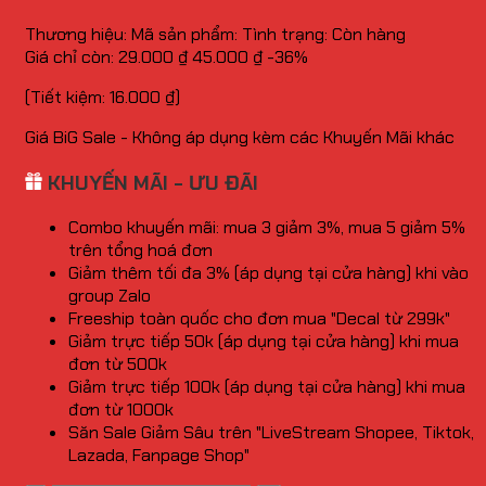
Thương hiệu:
Mã sản phẩm:
Tình trạng:
Còn hàng
Giá chỉ còn:
29.000
₫
45.000
₫
-36%
(Tiết kiệm:
16.000
₫
)
Giá BiG Sale - Không áp dụng kèm các Khuyến Mãi khác
KHUYẾN MÃI - ƯU ĐÃI
Combo khuyến mãi: mua 3 giảm 3%, mua 5 giảm 5%
trên tổng hoá đơn
Giảm thêm tối đa 3% (áp dụng tại cửa hàng) khi vào
group Zalo
Freeship toàn quốc cho đơn mua "Decal từ 299k"
Giảm trực tiếp 50k (áp dụng tại cửa hàng) khi mua
đơn từ 500k
Giảm trực tiếp 100k (áp dụng tại cửa hàng) khi mua
đơn từ 1000k
Săn Sale Giảm Sâu trên "LiveStream Shopee, Tiktok,
Lazada, Fanpage Shop"