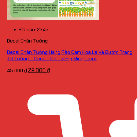
Đã bán: 2345
Decal Chân Tường
Decal Chân Tường Hàng Rào Cam Hoa Lá Và Bướm Trang
Trí Tường – Decal Dán Tường MingDecor
Giá
Giá
29.000
₫
45.000
₫
gốc
hiện
là:
tại
45.000 ₫.
là:
29.000 ₫.