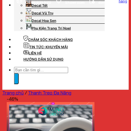
hàng
0869.831.520
Showroom
đơn hàng
Decal Tết
Decal Vũ Trụ
Decal Hoa Sen
Phụ Kiện Trang Trí Noel
CHĂM SÓC KHÁCH HÀNG
TIN TỨC-KHUYẾN MÃI
LIÊN HỆ
HƯỚNG DẪN SỬ DỤNG
Tìm
kiếm:
Trang chủ
/
Thanh Treo Đa Năng
-46%