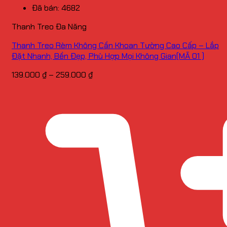
Đã bán: 4682
Thanh Treo Đa Năng
Thanh Treo Rèm Không Cần Khoan Tường Cao Cấp – Lắp
Đặt Nhanh, Bền Đẹp, Phù Hợp Mọi Không Gian(MÃ 01 )
Khoảng
139.000
₫
–
259.000
₫
giá:
từ
139.000 ₫
đến
259.000 ₫