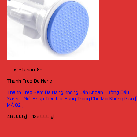
Đã bán: 89
Thanh Treo Đa Năng
Thanh Treo Rèm Đa Năng Không Cần Khoan Tường Đầu
Xanh – Giải Pháp Tiện Lợi, Sang Trọng Cho Mọi Không Gian (
MÃ 02 )
Khoảng
46.000
₫
–
129.000
₫
giá:
từ
46.000 ₫