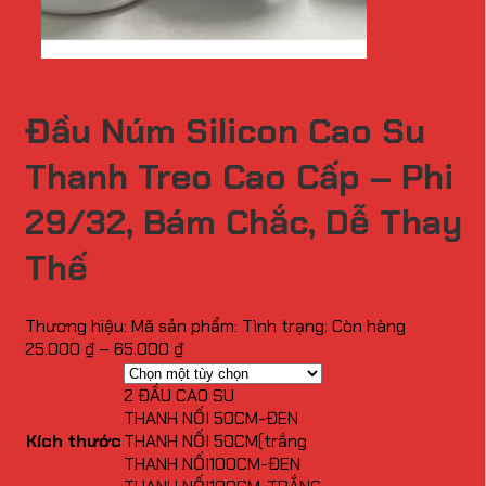
Đầu Núm Silicon Cao Su
Thanh Treo Cao Cấp – Phi
29/32, Bám Chắc, Dễ Thay
Thế
Thương hiệu:
Mã sản phẩm:
Tình trạng:
Còn hàng
Khoảng
25.000
₫
–
65.000
₫
giá:
từ
2 ĐẦU CAO SU
25.000 ₫
THANH NỐI 50CM-ĐEN
đến
Kích thước
THANH NỐI 50CM(trắng
65.000 ₫
THANH NỐI100CM-ĐEN