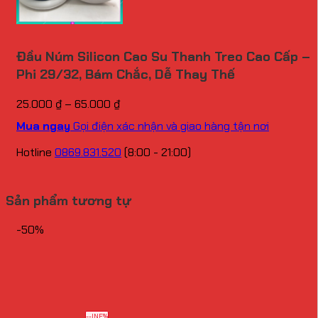
Đầu Núm Silicon Cao Su Thanh Treo Cao Cấp –
Phi 29/32, Bám Chắc, Dễ Thay Thế
Khoảng
25.000
₫
–
65.000
₫
giá:
Mua ngay
Gọi điện xác nhận và giao hàng tận nơi
từ
25.000 ₫
Hotline
0869.831.520
(8:00 - 21:00)
đến
65.000 ₫
Sản phẩm tương tự
-50%
--INF%