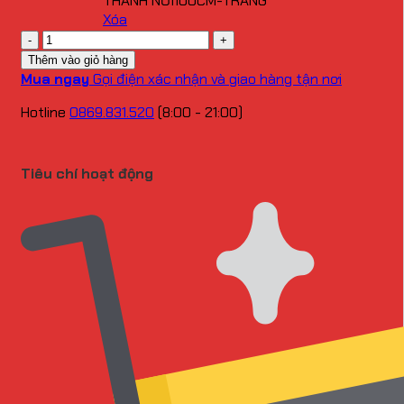
THANH NỐI100CM-TRẮNG
Xóa
Số
lượng
Thêm vào giỏ hàng
Mua ngay
Gọi điện xác nhận và giao hàng tận nơi
Hotline
0869.831.520
(8:00 - 21:00)
Tiêu chí hoạt động