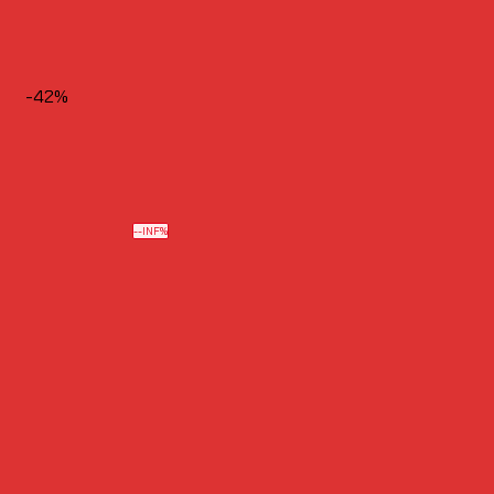
-42%
--INF%